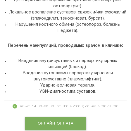
Дегенеративное поражение суставов (остеоартроз/
остеоартрит).
Локальное воспаление суставов, связок и/или сухожилий
(эпикондилит, теносиновит, бурсит).
Нарушения костного обмена (остеопороз, болезнь
Педжета).
Перечень манипуляций, проводимых врачом в клинике:
Введение внутрисуставных и переартикулярных
инъекций (блокад).
Введение аутоплазмы переартикулярно или
внутрисуставно (плазмолифтинг).
Ударно-волновая терапия.
УЗИ-диагностика суставов.
вт.-чт. 14:00-20:00; пт. 8:00-20:00; сб.-вс. 9:00-18:00
ОНЛАЙН ОПЛАТА