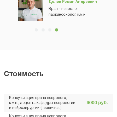
Делов Роман Андреевич
Врач - невролог,
паркинсонолог, к.м.н
Сарычева Эльвира
Фрадовна
Врач - невролог,
отоневролог
Иваненко Евгений
Васильевич
Врач - невролог,
рефлексотерапевт
Стоимость
Кормилец Александр
Юрьевич
Врач - нейрохирург
Консультация врача невролога,
6000 руб.
к.м.н., доцента кафедры неврологии
и нейрохирургии (первичная)
Консультация врача невролога,