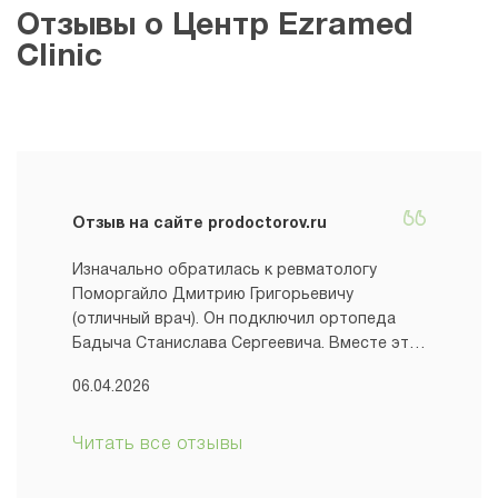
Отзывы о Центр Ezramed
Clinic
Отзыв на сайте prodoctorov.ru
Изначально обратилась к ревматологу
Поморгайло Дмитрию Григорьевичу
(отличный врач). Он подключил ортопеда
Бадыча Станислава Сергеевича. Вместе эти
волшебные доктора решили мою проблему.
06.04.2026
Так легко и на позитиве я ни в одной
больнице не была! Станислав Сергеевич
всегда в хорошем настроении,
Читать все отзывы
внимательный. Все доступно объяснил. Все
провел быстро и безболезненно. Дал