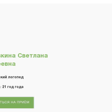
кина Светлана
еевна
кий логопед
21 год года
ж:
ТЬСЯ НА ПРИЁМ