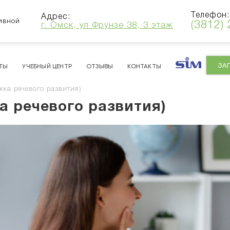
Телефон:
Адрес:
ивной
(3812)
г. Омск, ул Фрунзе 38, 3 этаж
ЗА
ТЫ
УЧЕБНЫЙ ЦЕНТР
ОТЗЫВЫ
КОНТАКТЫ
жка речевого развития)
а речевого развития)