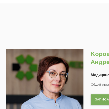
Коров
Андр
Медицинс
Общий ста
ЗАПИСА