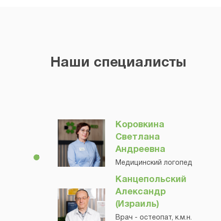
Наши специалисты
Коровкина
Светлана
Андреевна
Медицинский логопед
Канцепольский
Александр
(Израиль)
Врач - остеопат, к.м.н.