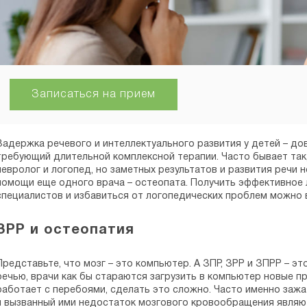
Записаться на прием
Задержка речевого и интеллектуального развития у детей – до
требующий длительной комплексной терапии. Часто бывает так
невролог и логопед, но заметных результатов и развития речи н
помощи еще одного врача – остеопата. Получить эффективное 
специалистов и избавиться от логопедических проблем можно в 
ЗРР и остеопатия
Представьте, что мозг – это компьютер. А ЗПР, ЗРР и ЗПРР – э
речью, врачи как бы стараются загрузить в компьютер новые п
работает с перебоями, сделать это сложно. Часто именно зажа
и вызванный ими недостаток мозгового кровообращения являют