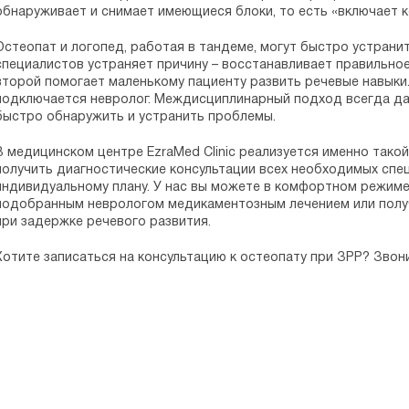
обнаруживает и снимает имеющиеся блоки, то есть «включает 
Остеопат и логопед, работая в тандеме, могут быстро устранит
специалистов устраняет причину – восстанавливает правильно
второй помогает маленькому пациенту развить речевые навыки
подключается невролог. Междисциплинарный подход всегда да
быстро обнаружить и устранить проблемы.
В медицинском центре EzraMed Clinic реализуется именно такой
получить диагностические консультации всех необходимых спец
индивидуальному плану. У нас вы можете в комфортном режим
подобранным неврологом медикаментозным лечением или полу
при задержке речевого развития.
Хотите записаться на консультацию к остеопату при ЗРР? Звон