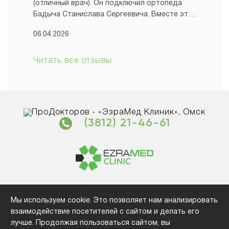
(отличный врач). Он подключил ортопеда
Бадыча Станислава Сергеевича. Вместе эти
волшебные доктора решили мою проблему.
06.04.2026
Так легко и на позитиве я ни в одной
больнице не была! Станислав Сергеевич
всегда в хорошем настроении,
Читать все отзывы
внимательный. Все доступно объяснил. Все
провел быстро и безболезненно. Дал
рекомендации. Обязательно буду
советовать эту клинику знакомым и в
частности Станислава Сергеевича.
(3812) 21-46-61
Медицинский центр “EzraMed Clinic”. Все права защищены.
Политика конфиденциальности
2026
Мы используем cookie. Это позволяет нам анализировать
взаимодействие посетителей с сайтом и делать его
г. Омск, ул Фрунзе 38, 3 этаж
лучше. Продолжая пользоваться сайтом, вы