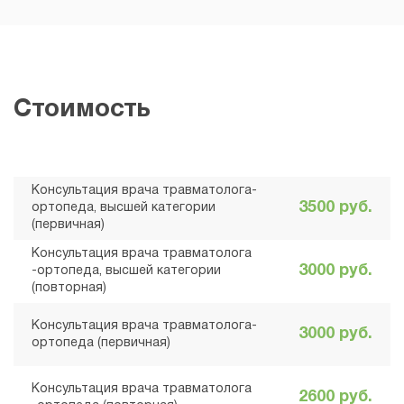
ортопед
Мануйленко Денис
Васильевич
Врач - травматолог-
ортопед
Стоимость
Язова Елена Николаевна
Врач-остеопат
Консультация врача травматолога-
3500 руб.
ортопеда, высшей категории
Якушева (Горлова) Юлия
(первичная)
Вадимовна
Консультация врача травматолога
Врач ЛФК и спортивной
3000 руб.
-ортопеда, высшей категории
медицины, физиотерапевт
(повторная)
Сулим Мария
Консультация врача травматолога-
3000 руб.
Владимировна
ортопеда (первичная)
Врач ЛФК и спортивной
медицины
Консультация врача травматолога
2600 руб.